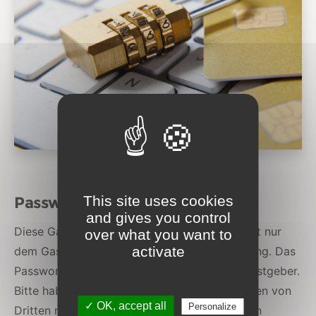
This site uses cookies
Passwortgeschützter Bereich
and gives you control
Diese Galerie ist passwortgeschützt und steht nur
over what you want to
activate
dem Gastgeber bzw. den Gästen zur Verfügung. Das
Passwort dazu gibt es ausschließlich vom Gastgeber.
Bitte habe Verständnis dafür, dass wir Anfragen von
✓ OK, accept all
Personalize
Dritten nach dem Passwort nicht beantworten